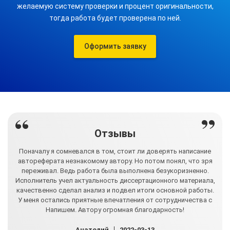
желаемую систему проверки и процент оригинальности,
тогда работа будет проверена по ней.
Оформить заявку
Отзывы
Поначалу я сомневался в том, стоит ли доверять написание
Я 
автореферата незнакомому автору. Но потом понял, что зря
Ве
ии
переживал. Ведь работа была выполнена безукоризненно.
ы,
Исполнитель учел актуальность диссертационного материала,
в
ила.
качественно сделал анализ и подвел итоги основной работы.
уги
У меня остались приятные впечатления от сотрудничества с
Зам
всем
Напишем. Автору огромная благодарность!
Анатолий
2022-03-13