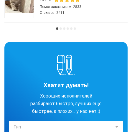
Помог заказчикам:
2833
Отзывов:
2411
Хватит думать!
Хороших исполнителей
разбирают быстро, лучших еще
быстрее, а плохих... у нас нет ;)
Тип