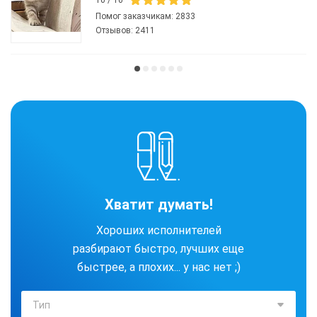
Помог заказчикам:
2833
Отзывов:
2411
Хватит думать!
Хороших исполнителей
разбирают быстро, лучших еще
быстрее, а плохих... у нас нет ;)
Тип