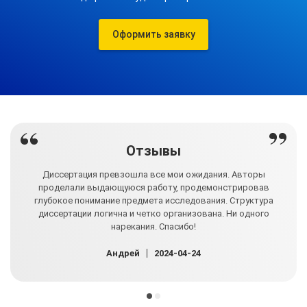
Оформить заявку
Отзывы
шем
Диссертация превзошла все мои ожидания. Авторы
Ра
дено
проделали выдающуюся работу, продемонстрировав
уро
ном
глубокое понимание предмета исследования. Структура
тщ
диссертации логична и четко организована. Ни одного
нарекания. Спасибо!
Андрей
2024-04-24