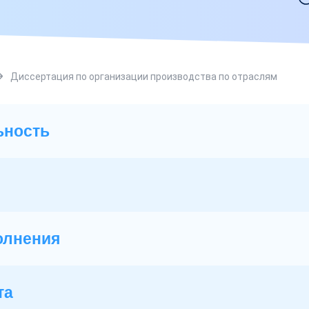
Диссертация по организации производства по отраслям
ьность
олнения
та