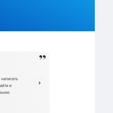
г написать
Вдобавок к учебе я решил взять вторую работу, 
айти и
это оставило слишком мало времени для напис
льнее.
специалистам, которые быстро и качественно в
очень благодарен