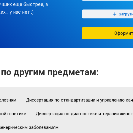
учших еще быстрее, а
их... у нас нет ;)
+
Загруз
Оформит
 по другим предметам:
олезням
Диссертация по стандартизации и управлению ка
ной генетике
Диссертация по диагностике и терапии живо
венерическим заболеваниям