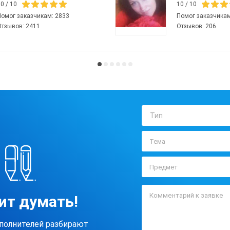
10
/
10
10
/
10
Помог заказчикам:
2833
Помог заказчика
Отзывов:
2411
Отзывов:
206
Тип
ит думать!
полнителей разбирают