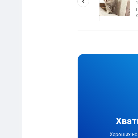
10
/
10
Помог заказчикам:
718
Отзывов:
693
Хват
Хороших ис