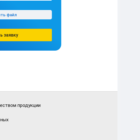
ить файл
ь заявку
чеством продукции
тных