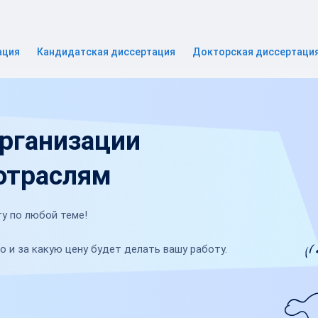
ация
Кандидатская диссертация
Докторская диссертаци
организации
 отраслям
у по любой теме!
о и за какую цену будет делать вашу работу.