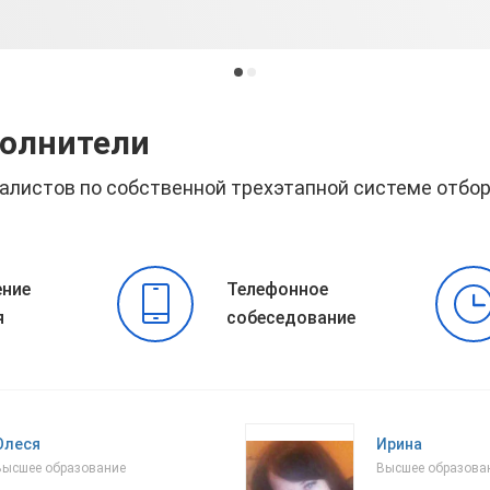
полнители
алистов по собственной трехэтапной системе отбо
ние
Телефонное
я
собеседование
Олеся
Ирина
Высшее образование
Высшее образова