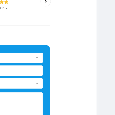
10
/
10
м:
217
Помог заказчикам:
2438
Отзывов:
2137