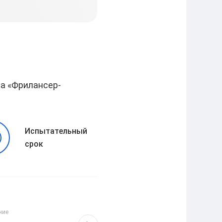
Глеб
2024-07-15
ра
«Фрилансер-
Испытательный
срок
Ingaii
ние
Высшее образование