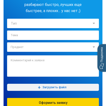
разбирают быстро, лучших еще
быстрее, а плохих... у нас нет ;)
Тип
Поддержка
+
Загрузить файл
Оформить заявку