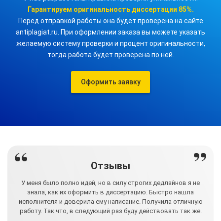
Гарантируем оригинальность
диссертации
85%.
Перед отправкой работы она будет проверена на сайте
antiplagiat.ru. При оформлении заказа вы можете указать
желаемую систему проверки и процент оригинальности,
тогда работа будет проверена по ней.
Оформить заявку
Отзывы
сё
У меня было полно идей, но в силу строгих дедлайнов я не
В
яла,
знала, как их оформить в диссертацию. Быстро нашла
усп
же.
исполнителя и доверила ему написание. Получила отличную
чт
ю
работу. Так что, в следующий раз буду действовать так же.