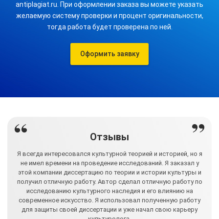
antiplagiat.ru. При оформлении заказа вы можете указать
желаемую систему проверки и процент оригинальности,
тогда работа будет проверена по ней.
Оформить заявку
Отзывы
и и
Я всегда интересовался культурной теорией и историей, но я
Я 
й
не имел времени на проведение исследований. Я заказал у
оту.
этой компании диссертацию по теории и истории культуры и
ком
ной
получил отличную работу. Автор сделал отличную работу по
Ав
исследованию культурного наследия и его влиянию на
е
современное искусство. Я использовал полученную работу
для защиты своей диссертации и уже начал свою карьеру
культуролога.