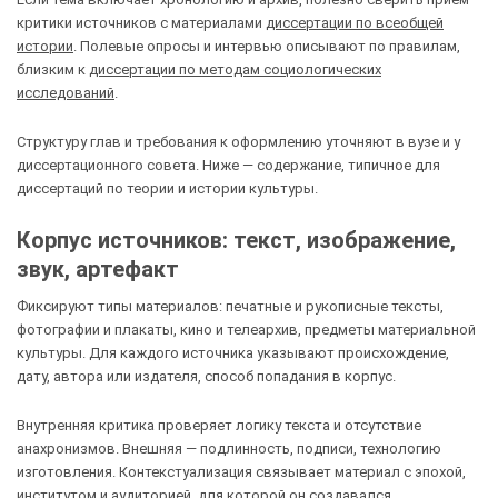
критики источников с материалами
диссертации по всеобщей
истории
. Полевые опросы и интервью описывают по правилам,
близким к
диссертации по методам социологических
исследований
.
Структуру глав и требования к оформлению уточняют в вузе и у
диссертационного совета. Ниже — содержание, типичное для
диссертаций по теории и истории культуры.
Корпус источников: текст, изображение,
звук, артефакт
Фиксируют типы материалов: печатные и рукописные тексты,
фотографии и плакаты, кино и телеархив, предметы материальной
культуры. Для каждого источника указывают происхождение,
дату, автора или издателя, способ попадания в корпус.
Внутренняя критика проверяет логику текста и отсутствие
анахронизмов. Внешняя — подлинность, подписи, технологию
изготовления. Контекстуализация связывает материал с эпохой,
институтом и аудиторией, для которой он создавался.