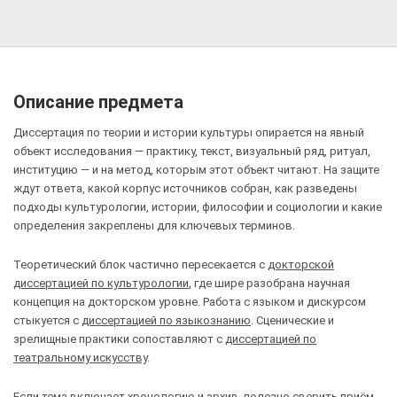
Описание предмета
Диссертация по теории и истории культуры опирается на явный
объект исследования — практику, текст, визуальный ряд, ритуал,
институцию — и на метод, которым этот объект читают. На защите
ждут ответа, какой корпус источников собран, как разведены
подходы культурологии, истории, философии и социологии и какие
определения закреплены для ключевых терминов.
Теоретический блок частично пересекается с
докторской
диссертацией по культурологии
, где шире разобрана научная
концепция на докторском уровне. Работа с языком и дискурсом
стыкуется с
диссертацией по языкознанию
. Сценические и
зрелищные практики сопоставляют с
диссертацией по
театральному искусству
.
Если тема включает хронологию и архив, полезно сверить приём