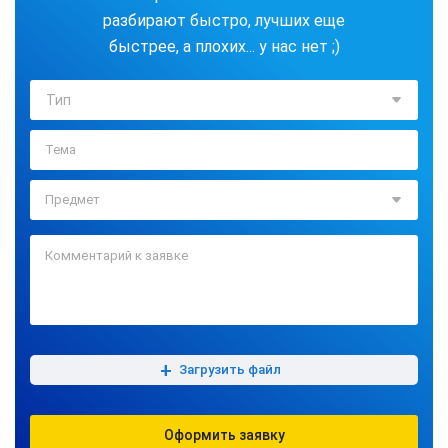
разбирают быстро, лучших еще
быстрее, а плохих... у нас нет ;)
Тип
+
Загрузить файл
Оформить заявку