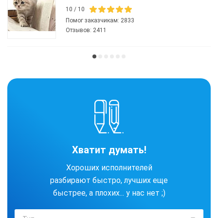
10
/
10
Помог заказчикам:
2833
Отзывов:
2411
Хватит думать!
Хороших исполнителей
разбирают быстро, лучших еще
быстрее, а плохих... у нас нет ;)