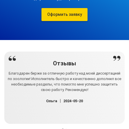
Оформить заявку
Отзывы
ь
Благодарен бирже за отличную работу над моей диссертацией
по зоологии! Исполнитель быстро и качественно дополнил все
 все
необходимые разделы, что помогло мне успешно защитить
дис
к
свою работу. Рекомендую!
ов и
дет
Ольга
2024-05-20