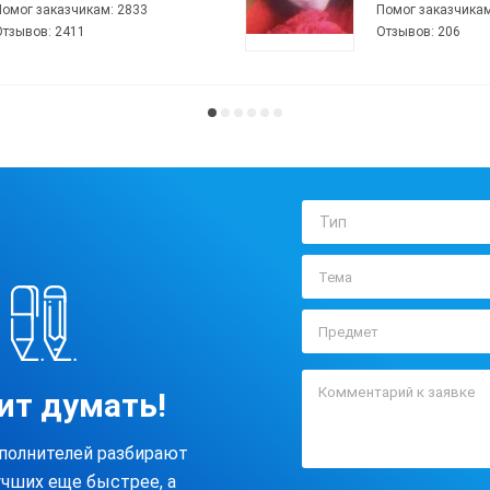
Помог заказчикам:
2833
Помог заказчика
Отзывов:
2411
Отзывов:
206
Тип
ит думать!
полнителей разбирают
учших еще быстрее, а