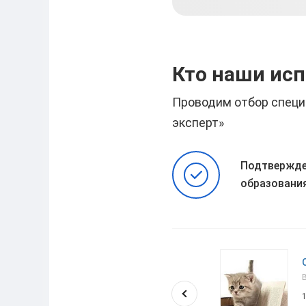
Кто наши ис
Проводим отбор специ
эксперт»
Подтвержде
образовани
Наталья
Высшее образование
10
/
10