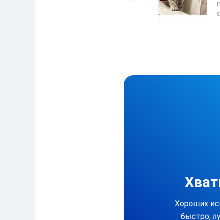
Помог заказчикам:
718
Отзывов:
693
Хват
Хороших ис
быстро, л