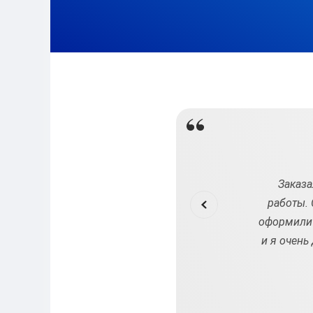
диссертацию после замечаний на предзащите.
Заказа
 специалисты быстро внесли все необходимые
работы. 
вые идеи и улучшили аргументацию. Теперь моя
оформили 
. Очень благодарен за помощь и высокий уровень
и я очень
выполнения!
Лев
2024-07-24