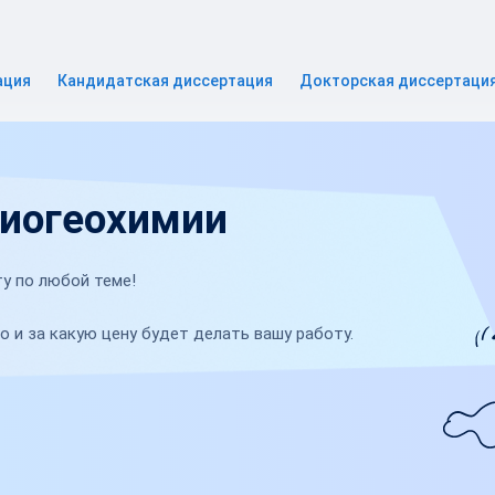
ация
Кандидатская диссертация
Докторская диссертаци
биогеохимии
у по любой теме!
о и за какую цену будет делать вашу работу.