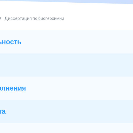
Диссертация по биогеохимии
ьность
олнения
та