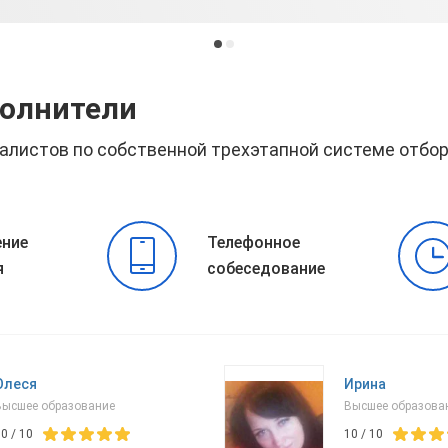
полнители
алистов по собственной трехэтапной системе отбо
ние
Телефонное
я
собеседование
Олеся
Ирина
Высшее образование
Высшее образова
10
/
10
10
/
10