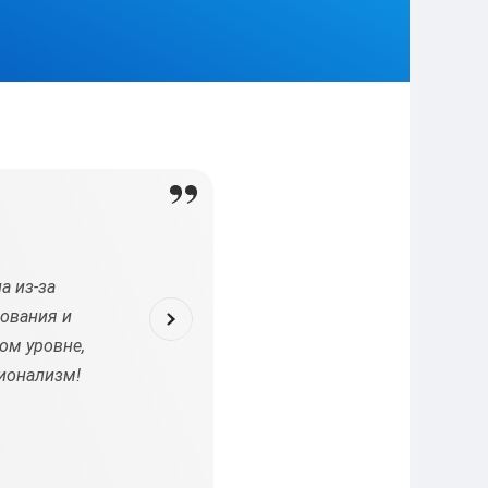
а из-за
Мне нужно было исправить диссертацию посл
дования и
Обратился на эту биржу, и специалисты быс
ом уровне,
изменения. Они предложили новые идеи и улуч
сионализм!
работа выглядит гораздо лучше. Очень благодар
выполнения!
Лев
2024-07-24