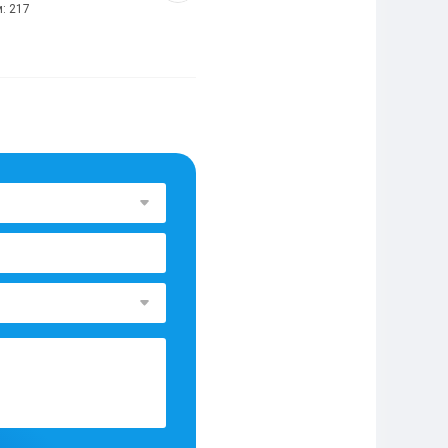
м:
217
Помог заказчикам:
2438
Отзывов:
2137