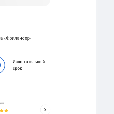
ра
«Фрилансер-
Испытательный
срок
Ingaii
ние
Высшее образование
10
/
10