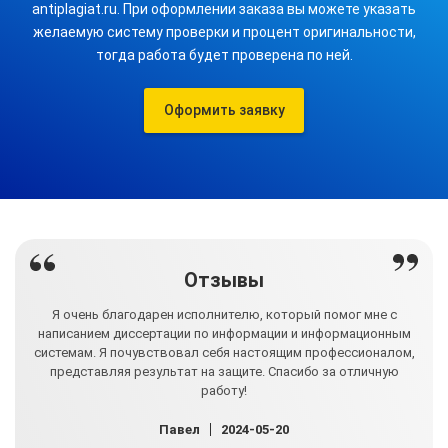
antiplagiat.ru. При оформлении заказа вы можете указать
желаемую систему проверки и процент оригинальности,
тогда работа будет проверена по ней.
Оформить заявку
Отзывы
ил
Я очень благодарен исполнителю, который помог мне с
З
ом и
написанием диссертации по информации и информационным
мас
перь
системам. Я почувствовал себя настоящим профессионалом,
глу
ем
представляя результат на защите. Спасибо за отличную
м
работу!
Павел
2024-05-20