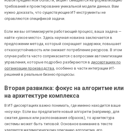
новой предметной области, акцент смещается на формализацию
требований и проектирование уникальной модели данных. Вам
нужно доказать, что существующие ИТ-инструменты не
справляются спецификой задачи.
Если же вы оптимизируете работающий процесс, ваша задача —
найти «узкое место». Здесь научная новизна заключается в
предложении метода, который сокращает задержки, повышает
отказоустойчивость или снижает потребление ресурсов. В этом
случае работа часто соприкасается с вопросами автоматизации
управления, которые подробно разбираются в
диссертациях по
организации производства
, особенно в части интеграции ИТ-
решений в реальные бизнес-процессы.
Вторая развилка: фокус на алгоритме или
на архитектуре комплекса
В ИТ-диссертациях важно понимать, где именно находится ваше
«ноу-хау». Если вы предлагаете новый алгоритм (например, для
сжатия данных или распознавания образов), то архитектура
системы может быть типовой. Основное внимание в тексте
уделяется математическому описанию алгоритма, его