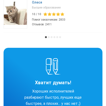
Олеся
Высшее образование
10
/
10
Помог заказчикам:
2833
Отзывов:
2411
Хватит думать!
Хороших исполнителей
разбирают быстро, лучших еще
быстрее, а плохих... у нас нет ;)