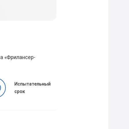
Елена
2024-07-2
ра
«Фрилансер-
Испытательный
срок
Ingaii