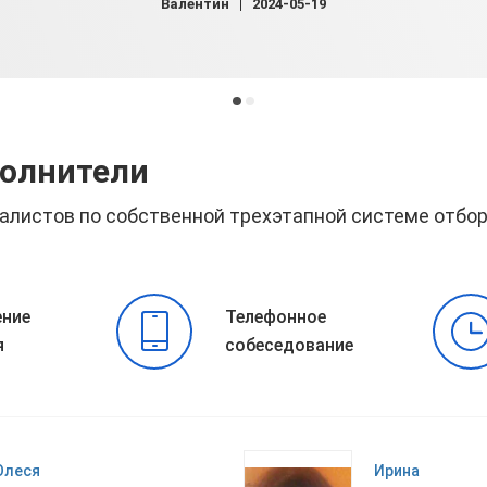
Валентин
2024-05-19
полнители
алистов по собственной трехэтапной системе отбо
ние
Телефонное
я
собеседование
Олеся
Ирина