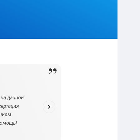
 на данной
Я очень ценю свое время и не хотела зан
сертация
диссертации, тем более, что все материалы и 
аниям
Требовалось лишь грамотное оформление. О
помощь!
сэкономила кучу времени и нервов. Получила го
хлопот. Рекомендую всем, кто столкнул