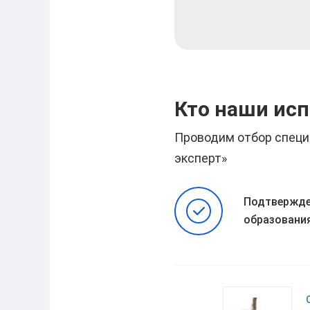
Елена
2024-07-25
Кто наши ис
Проводим отбор специ
эксперт»
Подтвержде
образовани
Наталья