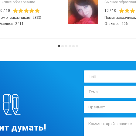
Высшее образование
Высшее образова
10
/
10
10
/
10
Помог заказчикам:
2833
Помог заказчика
Отзывов:
2411
Отзывов:
206
Тип
ит думать!