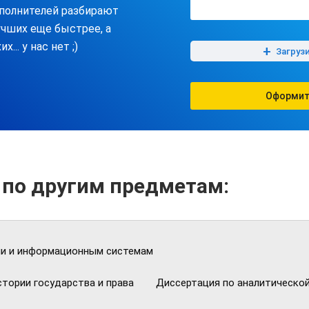
полнителей разбирают
учших еще быстрее, а
их... у нас нет ;)
+
Загруз
Оформит
 по другим предметам:
ии и информационным системам
стории государства и права
Диссертация по аналитической