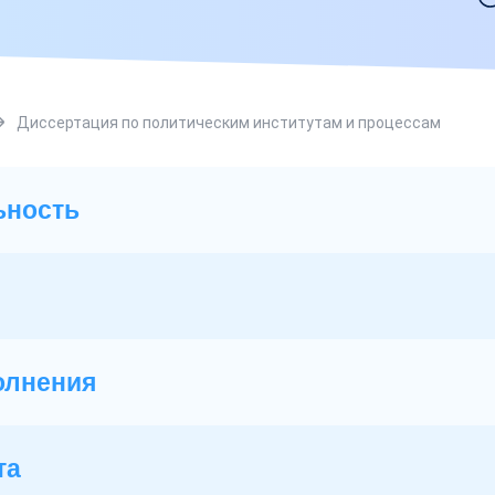
Диссертация по политическим институтам и процессам
ьность
олнения
та