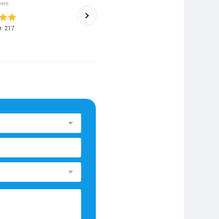
ние
Высшее образование
10
/
10
м:
217
Помог заказчикам:
2438
Отзывов:
2137