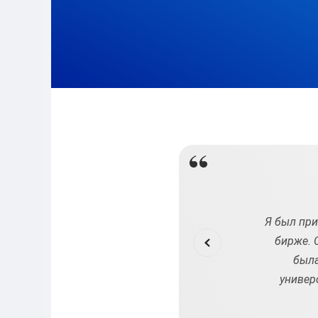
и не хотела заниматься долгим написанием
Я был при
все материалы и наработки у меня были готовы.
бирже. 
е оформление. Обратившись на эту биржу, я
была
ов. Получила готовую работу в срок, без лишних
универ
ем, кто столкнулся с подобной задачей!