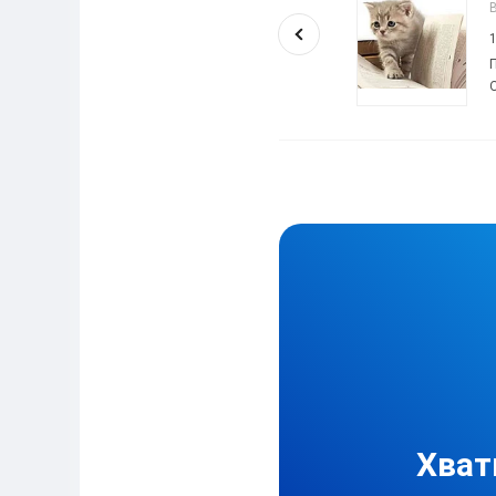
Высшее образование
10
/
10
Помог заказчикам:
718
Отзывов:
693
Хват