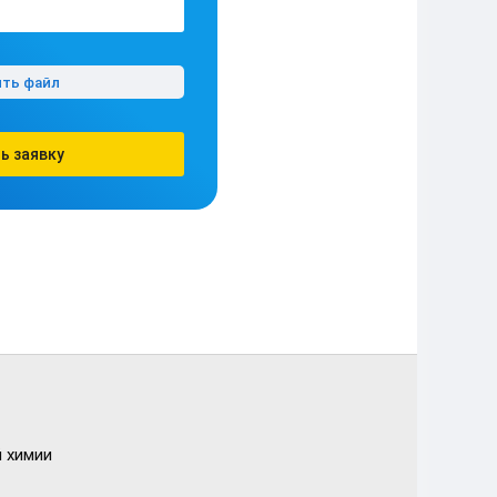
ить файл
ь заявку
 химии