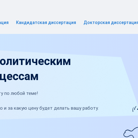
ация
Кандидатская диссертация
Докторская диссертаци
политическим
оцессам
у по любой теме!
о и за какую цену будет делать вашу работу.